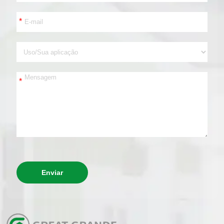
*
*
Enviar