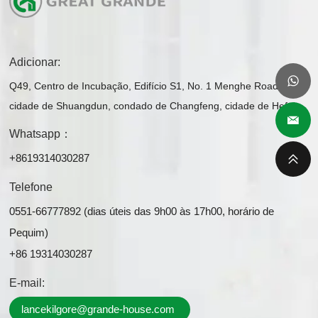
Adicionar:
Q49, Centro de Incubação, Edifício S1, No. 1 Menghe Road,
cidade de Shuangdun, condado de Changfeng, cidade de Hefei
Whatsapp：
+8619314030287
Telefone
0551-66777892 (dias úteis das 9h00 às 17h00, horário de
Pequim)
+86 19314030287
E-mail:
lancekilgore@grande-house.com