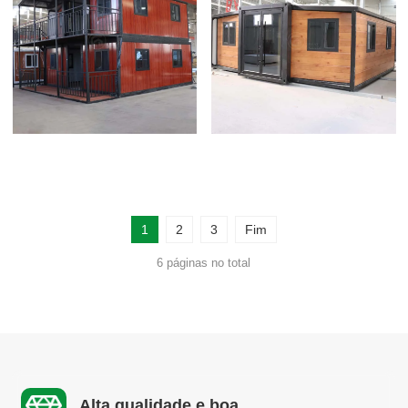
1
2
3
Fim
6 páginas no total
Alta qualidade e boa