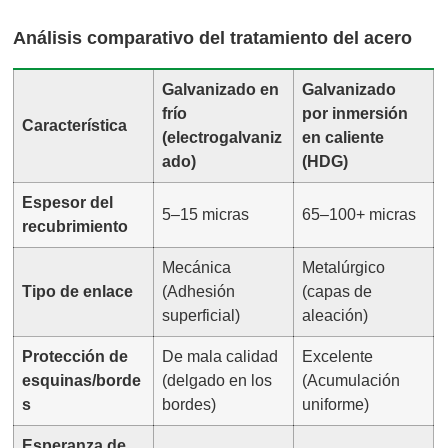
Análisis comparativo del tratamiento del acero
Galvanizado en
Galvanizado
frío
por inmersión
Característica
(electrogalvaniz
en caliente
ado)
(HDG)
Espesor del
5–15 micras
65–100+ micras
recubrimiento
Mecánica
Metalúrgico
Tipo de enlace
(Adhesión
(capas de
superficial)
aleación)
Protección de
De mala calidad
Excelente
esquinas/borde
(delgado en los
(Acumulación
s
bordes)
uniforme)
Esperanza de