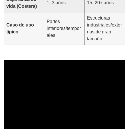
1–3 años
15–20+ años
vida (Costera)
Estructuras
Partes
Caso de uso
industriales/exter
interiores/tempor
típico
nas de gran
ales
tamaño