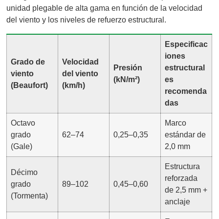
unidad plegable de alta gama en función de la velocidad
del viento y los niveles de refuerzo estructural.
Especificac
iones
Grado de
Velocidad
Presión
estructural
viento
del viento
(kN/m²)
es
(Beaufort)
(km/h)
recomenda
das
Octavo
Marco
grado
62–74
0,25–0,35
estándar de
(Gale)
2,0 mm
Estructura
Décimo
reforzada
grado
89–102
0,45–0,60
de 2,5 mm +
(Tormenta)
anclaje