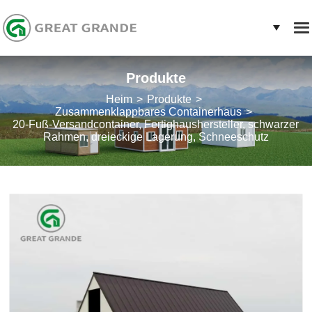
Produkte
Heim
Produkte
Zusammenklappbares Containerhaus
20-Fuß-Versandcontainer, Fertighaushersteller, schwarzer
Rahmen, dreieckige Lagerung, Schneeschutz