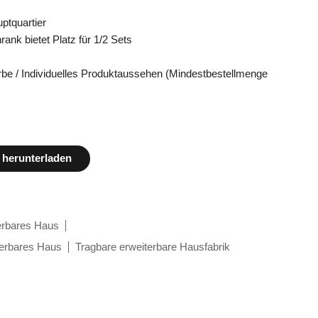
ptquartier
nk bietet Platz für 1/2 Sets
Farbe / Individuelles Produktaussehen (Mindestbestellmenge
 herunterladen
erbares Haus
terbares Haus
Tragbare erweiterbare Hausfabrik