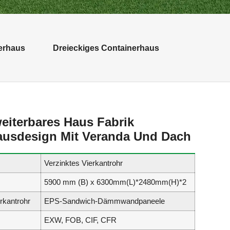
erhaus
Dreieckiges Containerhaus
eiterbares Haus Fabrik
ausdesign Mit Veranda Und Dach
Verzinktes Vierkantrohr
5900 mm (B) x 6300
mm(L)*2480
mm(H)*2
rkantrohr
EPS-Sandwich-Dämmwandpaneele
EXW, FOB, CIF, CFR