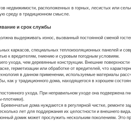
ов недвижимости, расположенных в горных, лесистых или сель
ую среду в традиционном смысле.
ивание и срок службы
олжна выдерживать износ, вызванный постоянной сменой госте
ьных каркасов, специальных теплоизоляционных панелей и со
тью к вредителям, гниению и суровым погодным условиям.
его ухода, чем деревянные конструкции. Внешние поверхности
аске, герметизации или обработке от вредителей, что характер
ехнология в данном применении, используемые материалы расс
жбы, как у традиционного дома, находящегося в хорошем состоя
 постоянного ухода. При неправильном уходе она подвержена гн
ы-плотники).
 Бревенчатые дома нуждаются в регулярной чистке, ремонте за
есколько лет для поддержания их целостности и внешнего вида
онный домик может прослужить нескольким поколениям. Это пр