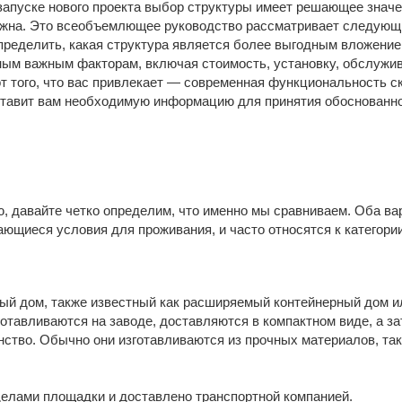
 запуске нового проекта выбор структуры имеет решающее зна
ажна. Это всеобъемлющее руководство рассматривает следующ
ределить, какая структура является более выгодным вложением
ым важным факторам, включая стоимость, установку, обслужива
от того, что вас привлекает — современная функциональность 
ставит вам необходимую информацию для принятия обоснованно
, давайте четко определим, что именно мы сравниваем. Оба ва
ющиеся условия для проживания, и часто относятся к категории
ный дом, также известный как расширяемый контейнерный дом и
готавливаются на заводе, доставляются в компактном виде, а з
нство. Обычно они изготавливаются из прочных материалов, так
делами площадки и доставлено транспортной компанией.