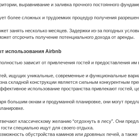
ритории, выравнивание и заливка прочного постоянного фундам
ует более сложных и трудоемких процедур получения разрешени
ет занять несколько месяцев. Задержки из-за погодных услови
может отсрочить получение потенциального дохода от аренды.
ыт использования Airbnb
полностью зависит от привлечения гостей и предоставления им 
тей, ищущих уникальные, современные и функциональные вари
изна складной конструкции является сильным конкурентным пр
эффективное использование пространства привлекают гостей, 
ря большим окнам и продуманной планировке, они могут предла
планировке.
твечают классическому желанию “отдохнуть в лесу”. Они предл
 гости специально ищут для своего отдыха.
зможность обустройства каминов или дровяных печей, а также