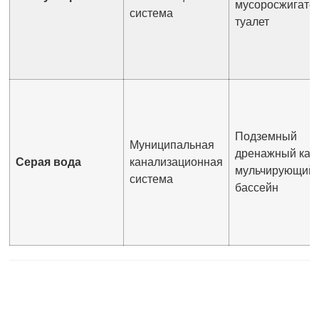
мусоросжигате
система
туалет
Подземный
Муниципальная
дренажный кана
Серая вода
канализационная
мульчирующий
система
бассейн