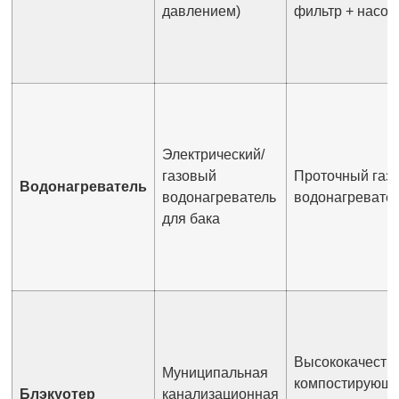
давлением)
фильтр + насос
Электрический/
газовый
Проточный газ
Водонагреватель
водонагреватель
водонагревате
для бака
Высококачеств
Муниципальная
компостирующи
Блэкуотер
канализационная