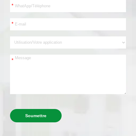
*
*
*
Soumettre