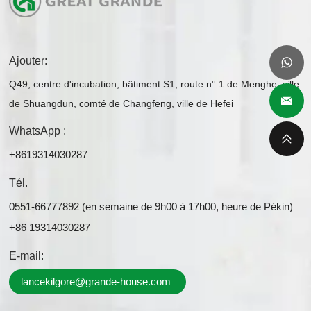
Ajouter:
Q49, centre d'incubation, bâtiment S1, route n° 1 de Menghe, ville
de Shuangdun, comté de Changfeng, ville de Hefei
WhatsApp :
+8619314030287
Tél.
0551-66777892 (en semaine de 9h00 à 17h00, heure de Pékin)
+86 19314030287
E-mail:
lancekilgore@grande-house.com