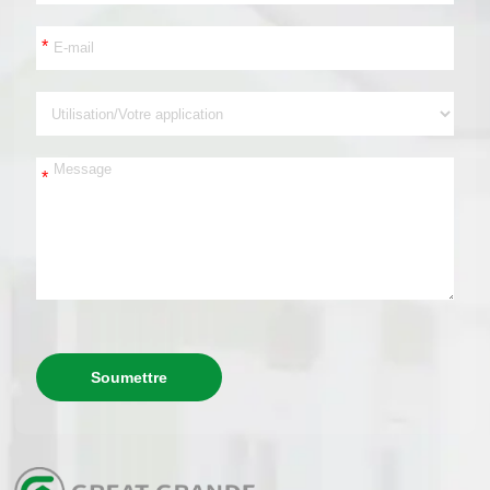
*
*
Soumettre