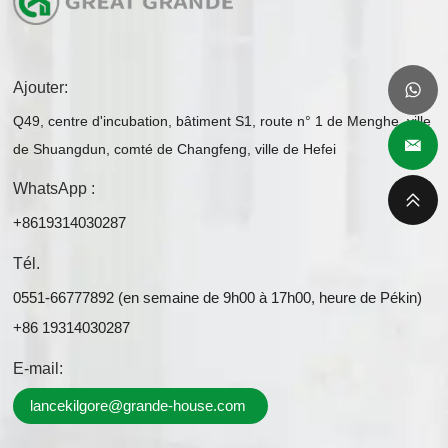
Ajouter:
Q49, centre d'incubation, bâtiment S1, route n° 1 de Menghe, ville
de Shuangdun, comté de Changfeng, ville de Hefei
WhatsApp :
+8619314030287
Tél.
0551-66777892 (en semaine de 9h00 à 17h00, heure de Pékin)
+86 19314030287
E-mail:
lancekilgore@grande-house.com