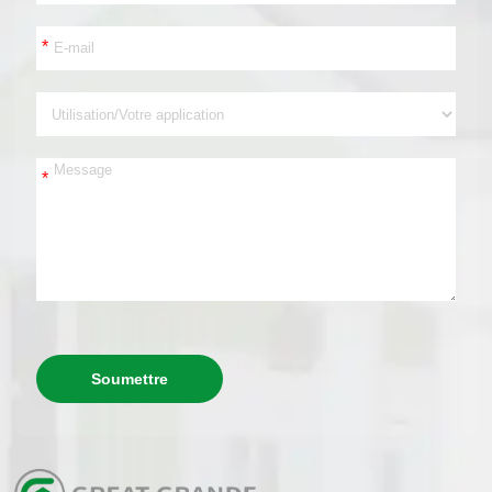
*
*
Soumettre