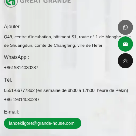
Ajouter:
Q49, centre d'incubation, bâtiment S1, route n° 1 de Menghe, ville
de Shuangdun, comté de Changfeng, ville de Hefei
WhatsApp :
+8619314030287
Tél.
0551-66777892 (en semaine de 9h00 à 17h00, heure de Pékin)
+86 19314030287
E-mail:
lancekilgore@grande-house.com