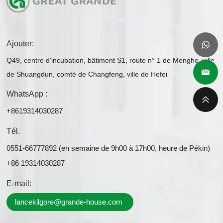
Ajouter:
Q49, centre d'incubation, bâtiment S1, route n° 1 de Menghe, ville
de Shuangdun, comté de Changfeng, ville de Hefei
WhatsApp :
+8619314030287
Tél.
0551-66777892 (en semaine de 9h00 à 17h00, heure de Pékin)
+86 19314030287
E-mail:
lancekilgore@grande-house.com