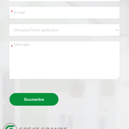
*
*
Soumettre