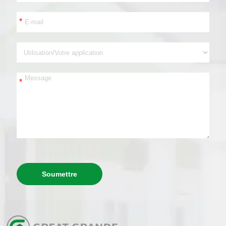
*
*
Soumettre