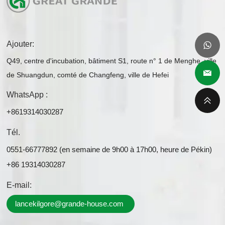
Ajouter:
Q49, centre d'incubation, bâtiment S1, route n° 1 de Menghe, ville
de Shuangdun, comté de Changfeng, ville de Hefei
WhatsApp :
+8619314030287
Tél.
0551-66777892 (en semaine de 9h00 à 17h00, heure de Pékin)
+86 19314030287
E-mail:
lancekilgore@grande-house.com