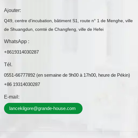
Ajouter:
Q49, centre d'incubation, bâtiment S1, route n° 1 de Menghe, ville
de Shuangdun, comté de Changfeng, ville de Hefei
WhatsApp :
+8619314030287
Tél.
0551-66777892 (en semaine de 9h00 à 17h00, heure de Pékin)
+86 19314030287
E-mail:
lancekilgore@grande-house.com