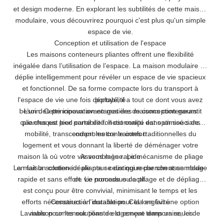
et design moderne. En explorant les subtilités de cette maison
modulaire, vous découvrirez pourquoi c'est plus qu'un simple
espace de vie.
Conception et utilisation de l'espace
Les maisons conteneurs pliantes offrent une flexibilité
inégalée dans l’utilisation de l’espace. La maison modulaire se
déplie intelligemment pour révéler un espace de vie spacieux
et fonctionnel. De sa forme compacte lors du transport à
l'espace de vie une fois déployé, il a tout ce dont vous avez
portabilité
besoin. Cette innovation en matière de conception garantit
L’un des principaux avantages des maisons conteneurs
que chaque pied carré de fonctionnalité est optimisé sans
pliantes est leur portabilité. Il est conçu dans un souci de
mobilité, transcendant les contraintes traditionnelles du
compromettre le confort.
logement et vous donnant la liberté de déménager votre
maison là où votre vie vous mène. Le mécanisme de pliage
Assemblage rapide
La maison conteneur pliante se distingue par son assemblage
en fait la solution idéale pour ceux qui recherchent un mode
rapide et sans effort. Le processus de pliage et de dépliage
de vie nomade ou actif.
est conçu pour être convivial, minimisant le temps et les
efforts nécessaires à l'installation. Cela en fait une option
Construction durable pour la longévité
La maison conteneur pliante est conçue dans un souci de
viable pour les solutions de logement temporaire, les