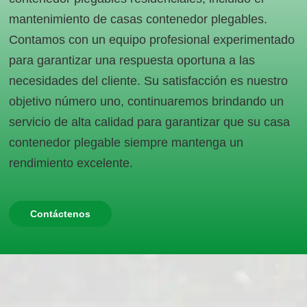
mantenimiento de casas contenedor plegables.
Contamos con un equipo profesional experimentado
para garantizar una respuesta oportuna a las
necesidades del cliente. Su satisfacción es nuestro
objetivo número uno, continuaremos brindando un
servicio de alta calidad para garantizar que su casa
contenedor plegable siempre mantenga un
rendimiento excelente.
Contáctenos