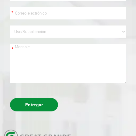
*
*
Entregar