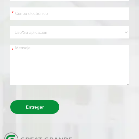
*
*
Entregar