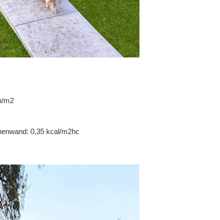
n/m2
nenwand: 0,35 kcal/m2hc