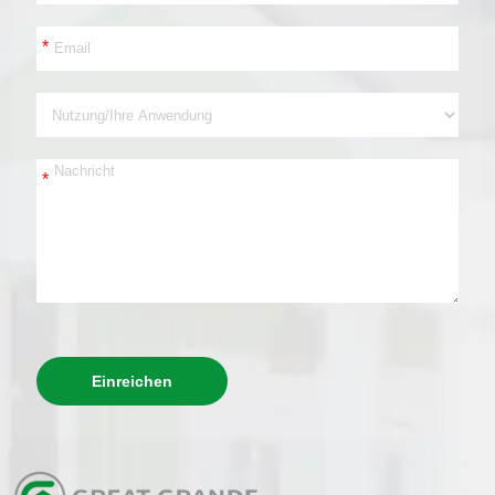
*
*
Einreichen