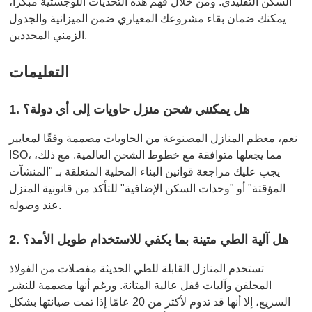
السكن التقليدي. ومن خلال فهم هذه التحديات اللوجستية مبكراً،
يمكنك ضمان بقاء مشروعك المعياري ضمن الميزانية والجدول
الزمني المحددين.
التعليمات
1. هل يمكنني شحن منزل حاويات إلى أي دولة؟
نعم، معظم المنازل المصنوعة من الحاويات مصممة وفقًا لمعايير
ISO، مما يجعلها متوافقة مع خطوط الشحن العالمية. مع ذلك،
يجب عليك مراجعة قوانين البناء المحلية المتعلقة بـ "المنشآت
المؤقتة" أو "وحدات السكن الإضافية" للتأكد من قانونية المنزل
عند وصوله.
2. هل آلية الطي متينة بما يكفي للاستخدام طويل الأمد؟
تستخدم المنازل القابلة للطي الحديثة مفصلات من الفولاذ
المجلفن وآليات قفل عالية المتانة. ورغم أنها مصممة للنشر
السريع، إلا أنها قد تدوم لأكثر من 20 عامًا إذا تمت صيانتها بشكل