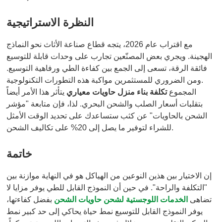
النظرة الاستراتيجية
مع اقتراب عام 2026، يتجه قطاع صناعة الأثاث نحو النماذج
الهجينة. ويجري بعض المصنّعين تجارب على وحدات قابلة للتوسيع
فائقة الرقة، تسعى إلى الجمع بين كفاءة الطي ورفاهية التوسيع.
ومن الضروري للمستثمرين مواكبة هذه التطورات التكنولوجية.
المجموع
تكلفة بناء منزل حاويات معياري
يتأثر هذا الأمر أيضاً
بتقلبات أسعار الصلب والشحن البحري. لذا، فإن متابعة "مؤشر
الشحن بالحاويات" عن كثب ستساعدك على تحديد الوقت الأمثل
للشراء لتوفير ما يصل إلى 20% على تكاليف الشحن.
خاتمة
إن الاختيار بين هذين النوعين من الهياكل هو في النهاية موازنة بين
"التكلفة والراحة". في حين أن النموذج القابل للطي يوفر مزايا لا
تضاهى
الخدمات اللوجستية لشحن حاويات الشحن
بفضل كفاءتها،
يوفر النموذج القابل للتوسيع نمط حياة يحاكي إلى حد كبير نمط