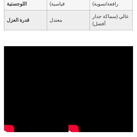
رافعة/تسوية)
قياسية)
اللوجستية
عالي (سماكة جدار
معتدل
قدرة العزل
أفضل)