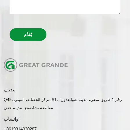
يُقدِّم
يضيف:
Q49، مركز الحضانة، المبنى S1، رقم 1 طريق منغي، مدينة شوانغدون،
مقاطعة تشانغفنغ، مدينة خفي
واتساب:
+8619314030287