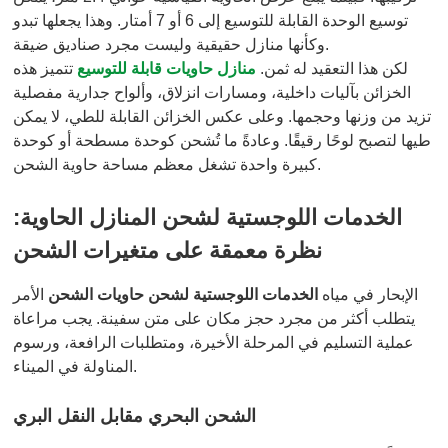
توسيع الوحدة القابلة للتوسيع إلى 6 أو 7 أمتار. وهذا يجعلها تبدو
وكأنها منازل حقيقية وليست مجرد صناديق ضيقة.
لكن هذا التعقيد له ثمن.
منازل حاويات قابلة للتوسيع
تتميز هذه
الخزائن بآليات داخلية، ومسارات انزلاق، وألواح جدارية مفصلية
تزيد من وزنها وحجمها. وعلى عكس الخزائن القابلة للطي، لا يمكن
طيها لتصبح لوحًا رقيقًا. وعادةً ما تُشحن كوحدة مسطحة أو كوحدة
كبيرة واحدة تشغل معظم مساحة حاوية الشحن.
الخدمات اللوجستية لشحن المنازل الحاوية:
نظرة معمقة على متغيرات الشحن
الإبحار في مياه
الخدمات اللوجستية لشحن حاويات الشحن
الأمر
يتطلب أكثر من مجرد حجز مكان على متن سفينة. يجب مراعاة
عملية التسليم في المرحلة الأخيرة، ومتطلبات الرافعة، ورسوم
المناولة في الميناء.
الشحن البحري مقابل النقل البري