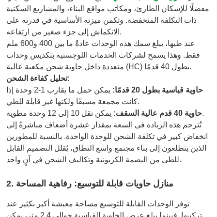
مفضلًا للإسكان الطارئ، ومكاتب مواقع البناء، والمشاريع السكنية
ذات التكلفة المنخفضة. وتكمن ميزته الأساسية في قدرته على
الانكماش إلى جزء صغير من ارتفاعه.
عند طيها، يبلغ سمك هذه الوحدات عادةً ما بين 400 و600 ملم
فقط. وهذا يسمح لشركات الخدمات اللوجستية بتكديس وحدات
متعددة داخل حاوية شحن مكعبة عالية (HC) بطول 40 قدمًا.
تحليل كفاءة الشحن:
حاوية قياسية بطول 20 قدمًا:
يمكن حمل ما يقارب 1-2 وحدة إذا
كانت مجمعة مسبقًا ولكنها غير قابلة للطي.
يمكن نقل 10 إلى 12 وحدة مطوية.
حاوية 40 قدم عالية السقف:
تُترجم هذه الزيادة في السعة بمقدار عشرة أضعاف مباشرةً إلى
انخفاض كبير في تكلفة الشحن للوحدة الواحدة. بالنسبة للمطورين
الذين يتطلعون إلى بناء مجتمع واسع النطاق، يُقلل التصميم القابل
للطي من البصمة الكربونية وتكاليف الشحن في آنٍ واحد.
2. منازل حاويات قابلة للتوسيع: رفاهية المساحة
توفر الوحدات القابلة للتوسيع مساحة معيشة أكبر بكثير عند
تركيبها. فبينما يبلغ عرض الحاوية القياسية حوالي 2.4 متر، يمكن