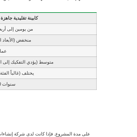
كابينة تقليدية جاهزة 
من يومين إلى أربعة
منخفض (الأبعاد ال
4-6 عم
متوسط (يؤدي التفكيك إلى ال
يختلف (غالباً الفئة
5 – 10 سنوات