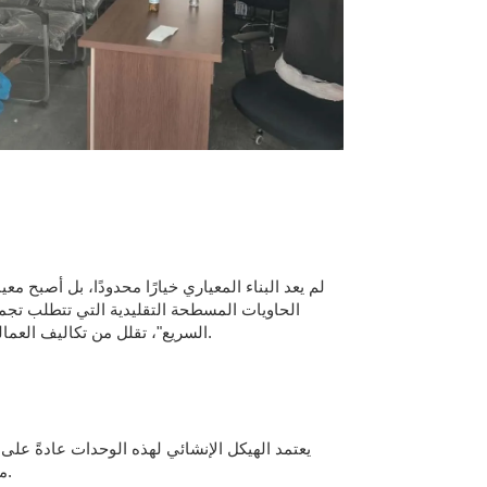
لم يعد البناء المعياري خيارًا محدودًا، بل أصبح 
الحاويات المسطحة التقليدية التي تتطلب تجميع
السريع"، تقلل من تكاليف العمالة والاضطرابات في الموقع، مما يجعلها مثالية للمناطق الحضرية ذات الكثافة السكانية العالية أو مواقع استخراج الموارد النائية.
يعتمد الهيكل الإنشائي لهذه الوحدات عادةً عل
متعددة، مما يوفر عائدًا استثماريًا طويل الأجل للشركات التي تنقل مقراتها الرئيسية بشكل متكرر عبر مراحل المشاريع المختلفة.