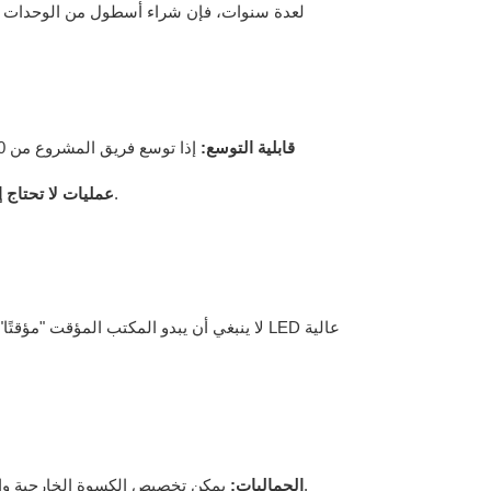
لعدة سنوات، فإن شراء أسطول من الوحدات الجاهز
قابلية التوسع:
تتضمن معظم اتفاقيات الإيجار خدمات الصيانة والتفكيك، مما يضمن بقاء المكتب في أفضل حالاته طوال فترة العقد.
عمليات لا تحتاج إ
لا ينبغي أن يبدو المكتب المؤقت "مؤقتًا".
يمكن تخصيص الكسوة الخارجية والتشطيبات الداخلية للجدران لتتناسب مع العلامة التجارية للشركة، مما يضمن أن يعكس حتى مكتب الموقع البعيد هوية الشركة.
الجماليات: