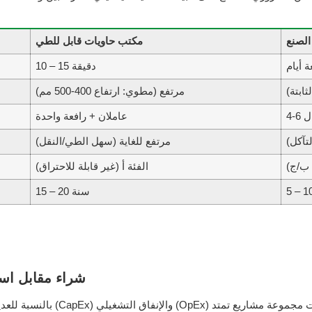
الصنع
مكتب حاويات قابل للطي
 أيام
10 – 15 دقيقة
ثابتة)
مرتفع (مطوي: ارتفاع 400-500 مم)
ال
عاملان + رافعة واحدة
تآكل)
مرتفع للغاية (سهل الطي/النقل)
 ب/ج)
الفئة أ (غير قابلة للاحتراق)
15 – 20 سنة
شراء مقابل اس
بالنسبة للعديد من الشركات، يعتم