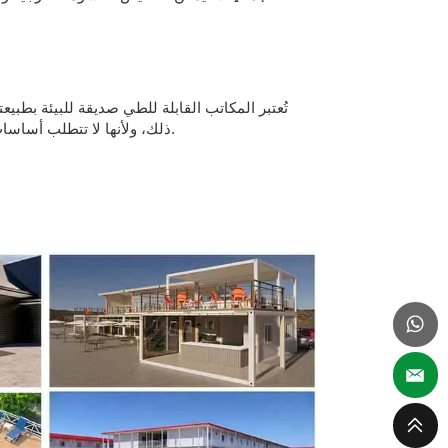
تُعتبر المكاتب القابلة للطي صديقة للبيئة بطبي
ذلك، ولأنها لا تتطلب أساسات خرسانية عميقة، فإنها تُخلّف أثراً مادياً ضئيلاً على الأرض. وبمجرد نقل المكتب، يُمكن إعادة الموقع إلى حالته الأصلية بسهولة.