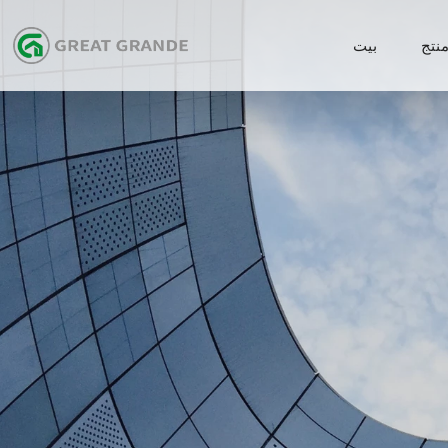
نتج
بيت