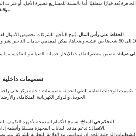
ة يُعد خيارًا منطقيًا. أما بالنسبة للمشاريع قصيرة الأجل، أو فترات الذر
يوفر السوق فوائد كبيرة.
مؤقتة
يُتيح التأجير للشركات تخصيص الأموال لعملياتها التجارية الأساسية بدلاً من الأصول المستهلكة.
الحفاظ على رأس المال:
إذا توسع فريق المشروع من 10 إلى 50 شخصًا بين عشية وضحاها، يمكن لمقدمي خدمات 
لى صيانة:
تصميمات داخلية م
 صُممت الوحدات القابلة للطي الحديثة بتصميمات داخلية تركز على راحة المستخدم
الجودة، والدوائر الكهربائية المتكاملة، والأرضيات المُركبة مسبقًا، تخلق جوًا احترافيًا من اليوم الأول.
تسمح الأكمام المدمجة لأجهزة التكييف بالتركيب الفوري لأنظمة التدفئة والتهوية وتكييف الهواء.
التحكم في المناخ:
تدعم منافذ البيانات المجهزة مسبقًا وأنظمة إدارة الكابلات الإنترنت عالي السرعة وإعدادات الخوادم.
الاتصال: