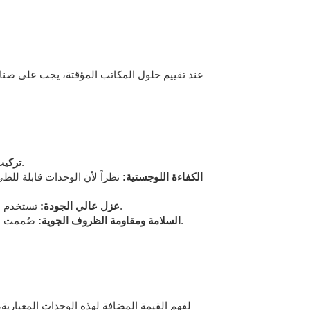
عند تقييم حلول المكاتب المؤقتة، يجب على صناع 
يمكن في كثير من الأحيان تركيب وحدة واحدة في أقل من 10 دقائق بمساعدة رافعة صغيرة وفريق مكون من شخصين.
تركيب
الكفاءة اللوجستية:
تستخدم الوحدات الحديثة الصوف الصخري المقاوم للحريق أو الألواح المركبة، مما يضمن تنظيمًا حراريًا ينافس مباني المكاتب التقليدية.
عزل عالي الجودة:
صُممت هذه الهياكل لتحمل رياحًا من الدرجة العاشرة ونشاطًا زلزاليًا معتدلًا، وهي توفر ملاذًا آمنًا للموظفين في المناخات غير المتوقعة.
السلامة ومقاومة الظروف الجوية:
لفهم القيمة المضافة لهذه الوحدات المعيارية،