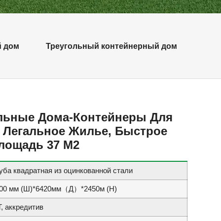
й дом
Треугольный контейнерный дом
льные Дома-Контейнеры Для
, Легальное Жилье, Быстрое
лощадь 37 М2
уба квадратная из оцинкованной стали
00 мм (Ш)*6420
мм（Д）*2450
м (Н)
Т, аккредитив