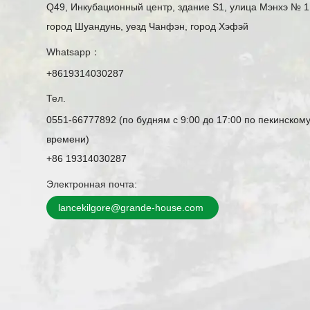
Q49, Инкубационный центр, здание S1, улица Мэнхэ № 1
город Шуандунь, уезд Чанфэн, город Хэфэй
Whatsapp：
+8619314030287
Тел.
0551-66777892 (по будням с 9:00 до 17:00 по пекинском
времени)
+86 19314030287
Электронная почта:
lancekilgore@grande-house.com