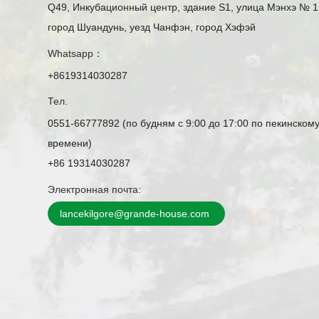
Q49, Инкубационный центр, здание S1, улица Мэнхэ № 1
город Шуандунь, уезд Чанфэн, город Хэфэй
Whatsapp：
+8619314030287
Тел.
0551-66777892 (по будням с 9:00 до 17:00 по пекинском
времени)
+86 19314030287
Электронная почта:
lancekilgore@grande-house.com