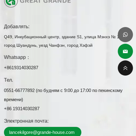
Добавлять:
Q49, Инкубационный центр, здание S1, улица Мэнхэ № 1,
город Шуандунь, уезд Чанфэн, город Хэфэй
Whatsapp：
+8619314030287
Тел.
0551-66777892 (по будням с 9:00 до 17:00 по пекинскому
времени)
+86 19314030287
Электронная почта:
lancekilgore@grande-house.com