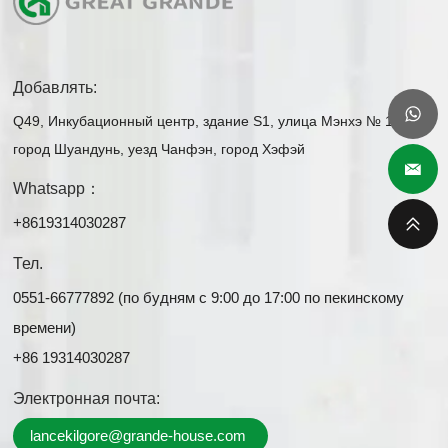
Добавлять:
Q49, Инкубационный центр, здание S1, улица Мэнхэ № 1,
город Шуандунь, уезд Чанфэн, город Хэфэй
Whatsapp：
+8619314030287
Тел.
0551-66777892 (по будням с 9:00 до 17:00 по пекинскому
времени)
+86 19314030287
Электронная почта:
lancekilgore@grande-house.com