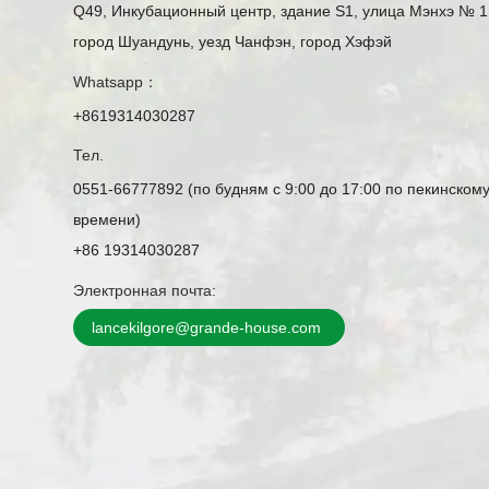
Q49, Инкубационный центр, здание S1, улица Мэнхэ № 1
город Шуандунь, уезд Чанфэн, город Хэфэй
Whatsapp：
+8619314030287
Тел.
0551-66777892 (по будням с 9:00 до 17:00 по пекинском
времени)
+86 19314030287
Электронная почта:
lancekilgore@grande-house.com