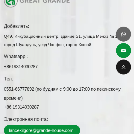
Добавлять:
Q49, Инкубационный центр, здание S1, улица Мэнхэ № 1,
город Шуандунь, уезд Чанфэн, город Хэфэй
Whatsapp：
+8619314030287
Тел.
0551-66777892 (по будням с 9:00 до 17:00 по пекинскому
времени)
+86 19314030287
Электронная почта:
lancekilgore@grande-house.com