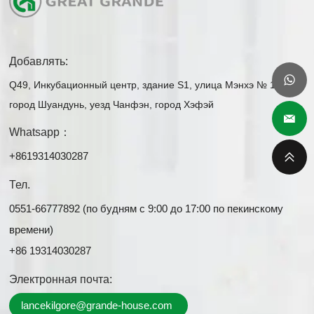
Добавлять:
Q49, Инкубационный центр, здание S1, улица Мэнхэ № 1,
город Шуандунь, уезд Чанфэн, город Хэфэй
Whatsapp：
+8619314030287
Тел.
0551-66777892 (по будням с 9:00 до 17:00 по пекинскому
времени)
+86 19314030287
Электронная почта:
lancekilgore@grande-house.com