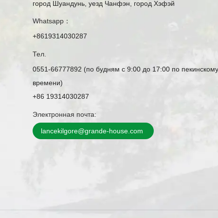
город Шуандунь, уезд Чанфэн, город Хэфэй
Whatsapp：
+8619314030287
Тел.
0551-66777892 (по будням с 9:00 до 17:00 по пекинском
времени)
+86 19314030287
Электронная почта:
lancekilgore@grande-house.com