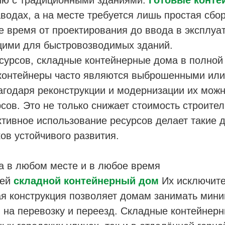
нию с традиционными зданиями.
Готовые конте
аводах, а на месте требуется лишь простая сбор
те время от проектирования до ввода в эксплу
щими для быстровозводимых зданий.
есурсов, складные контейнерные дома в полной
контейнеры часто являются выброшенными ил
агодаря реконструкции и модернизации их можн
ов. Это не только снижает стоимость строитель
ктивное использование ресурсов делает такие
ов устойчивого развития.
ка в любом месте и в любое время
тей
складной контейнерный дом
Их исключите
ая конструкция позволяет домам занимать мини
ы на перевозку и переезд. Складные контейнер