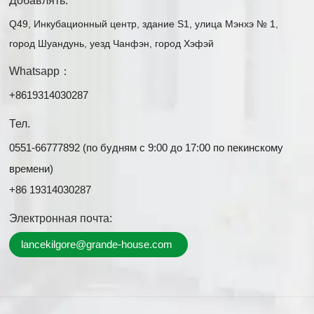
Добавлять:
Q49, Инкубационный центр, здание S1, улица Мэнхэ № 1,
город Шуандунь, уезд Чанфэн, город Хэфэй
Whatsapp：
+8619314030287
Тел.
0551-66777892 (по будням с 9:00 до 17:00 по пекинскому
времени)
+86 19314030287
Электронная почта:
lancekilgore@grande-house.com