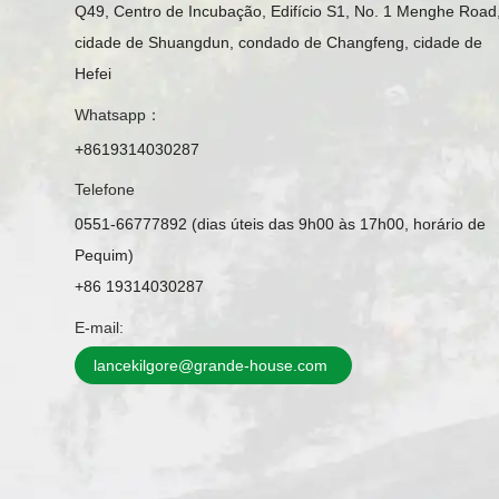
Q49, Centro de Incubação, Edifício S1, No. 1 Menghe Road
cidade de Shuangdun, condado de Changfeng, cidade de
Hefei
Whatsapp：
+8619314030287
Telefone
0551-66777892 (dias úteis das 9h00 às 17h00, horário de
Pequim)
+86 19314030287
E-mail:
lancekilgore@grande-house.com