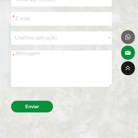
*
*
Enviar