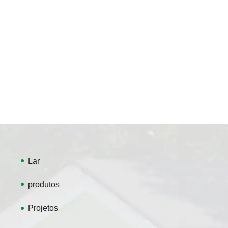
Lar
produtos
Projetos