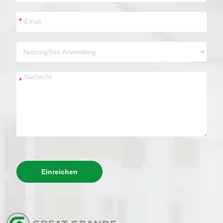
*
*
Einreichen