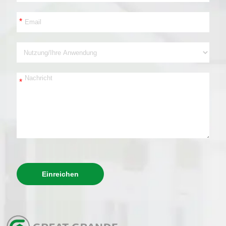
*
*
Einreichen