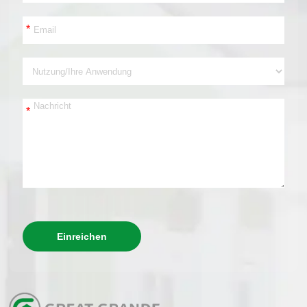
*
*
Einreichen