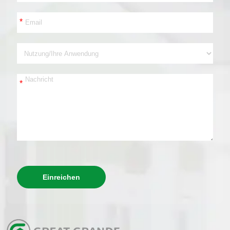
*
*
Einreichen