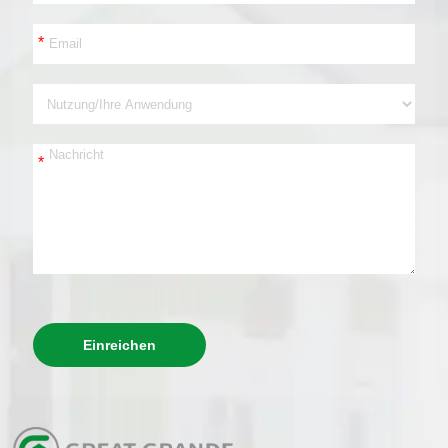
*
*
Einreichen