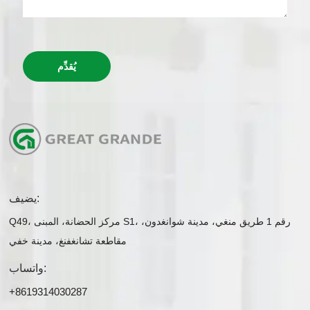
يُقدِّم
يضيف:
Q49، مركز الحضانة، المبنى S1، رقم 1 طريق منغي، مدينة شوانغدون،
مقاطعة تشانغفنغ، مدينة خفي
واتساب:
+8619314030287