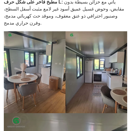
يأتي مع خزائن بسيطة بدون
مطبخ فاخر على شكل حرف L:
مقابض، وحوض غسيل عميق أسود غير لامع مثبت أسفل السطح،
وصنبور احترافي ذو عنق معقوف، وموقد حث كهربائي مدمج،
وفرن حراري مدمج.