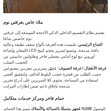
ملاذ خاص بغرفتي نوم
يقسم نظام التقسيم الداخلي الذكي الأجنحة الموسعة إلى غرفتي
نوم خاصتين تمامًا:
الجناح الرئيسي:
صُممت هذه الغرفة بألواح سقف نظيفة وعالية
اللمعان وإضاءة LED دافئة مدمجة، وتتسع لسرير بحجم كينج
أوروبي مع لوح أمامي مخملي فاخر وطاولتين جانبيتين من
الخشب الصلب.
غرفة الأطفال / غرفة الضيوف:
مُجهّز بسريرين مفردين مصنوعين
حسب الطلب من قشرة خشب البلوط الدافئ. ولتحقيق أقصى
استفادة من المساحة، يحتوي كلا السريرين على أدراج تخزين
مدمجة بإغلاق ناعم ضمن إطارات المراتب.
حمام فاخر ومركز خدمات متكامل
الوصول
100% مُجهز مسبقًا بالسباكة والأسلاك
يتميز هذا الحمام،