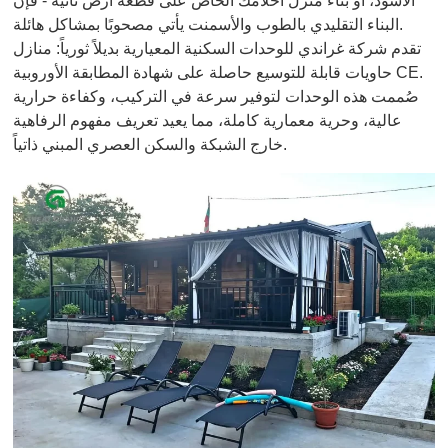
الأسود، أو بناء منزل أحلامك الخاص على قطعة أرض نائية - فإن
البناء التقليدي بالطوب والأسمنت يأتي مصحوبًا بمشاكل هائلة.
تقدم شركة غراندي للوحدات السكنية المعيارية بديلاً ثورياً: منازل
حاويات قابلة للتوسيع حاصلة على شهادة المطابقة الأوروبية CE.
صُممت هذه الوحدات لتوفير سرعة في التركيب، وكفاءة حرارية
عالية، وحرية معمارية كاملة، مما يعيد تعريف مفهوم الرفاهية
خارج الشبكة والسكن العصري المبني ذاتياً.