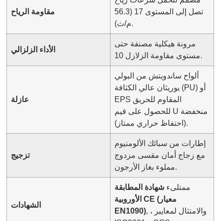
تصل إلى المستوى 17 (56.3
مقاومة الرياح
م/ث).
مرونة هيكلية مصنفة حتى
الأداء الزلزالي
مستوى مقاومة الزلازل 10.
ألواح ساندويتش من البولي
يوريثان عالي الكثافة (PU) أو
EPS المقاوم للحريق
عازلة
للحصول على قيم U منخفضة
(احتفاظ حراري ممتاز).
إطارات من سبائك الألومنيوم
مع زجاج أمان مقسى مزدوج
تزجيج
مملوء بغاز الأرجون.
ممتلىء
شهادة المطابقة
الأوروبية CE (معيار
الشهادات
, ، والامتثال لمعايير
EN1090)