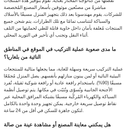
تفضلها من كتالوجنا المُختار بعناية. نقوم بتوفير هذه المنتجات
مباشرةً من مصنّعين موثوقين بأسعار المصنع المُخصصة
للشركات. يقوم مهندسونا بعد ذلك بتجهيز المنزل مسبقًا بالأسلاك
والسباكة لتتناسب تمامًا مع تلك الطرازات. يتم شحن جميع
المنتجات مُغلفة بأمان داخل حاوية قابلة للطي لحمايتها من التلف
أثناء النقل وتجنب أي تأخير في التوريد المحلي.
ما مدى صعوبة عملية التركيب في الموقع في المناطق
النائية من بلغاريا؟
عملية التركيب سريعة وسهلة للغاية، مما يجعلها مثالية للمنتجعات
البيئية النائية أو لمن يبنون منازلهم بأنفسهم. يصل المنزل مُجمّعًا
مسبقًا (90%). باستخدام رافعة عادية أو رافعة شوكية ثقيلة، تُفرد
الأجنحة الجانبية وتُسوّى وتُثبّت في مكانها. يتم توصيل أنظمة
السباكة والكهرباء المُركّبة مسبقًا بشبكة المرافق المحلية عبر
نقاط توصيل سريعة خارجية. يمكن تجهيز وحدة واحدة بالكامل
لتكون جاهزة للسكن في أقل من 24 ساعة.
هل يمكنني معاينة المصنع أو مشاهدة عينة من صالة