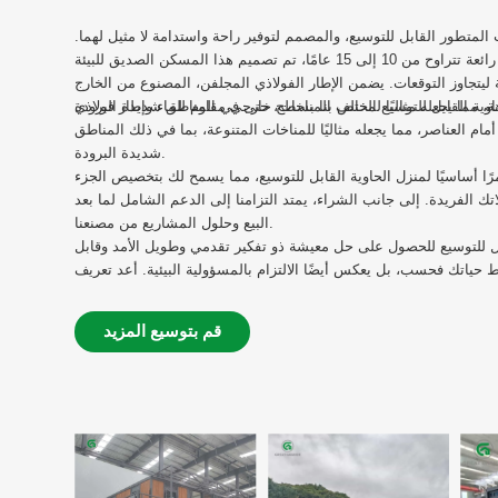
المتطور القابل للتوسيع، والمصمم لتوفير راحة واستدامة لا مثيل لهما.
مع فترة صلاحية رائعة تتراوح من 10 إلى 15 عامًا، تم تصميم هذا المسكن الصديق للبيئة
ليتجاوز التوقعات. يضمن الإطار الفولاذي المجلفن، المصنوع من الخارج
وية القابل للتوسيع الخاص بنا بسطح خارجي مقاوم للماء وإطار فولاذي
ام العناصر، مما يجعله مثاليًا للمناخات المتنوعة، بما في ذلك المناطق
شديدة البرودة.
ًا أساسيًا لمنزل الحاوية القابل للتوسيع، مما يسمح لك بتخصيص الجزء
اتك الفريدة. إلى جانب الشراء، يمتد التزامنا إلى الدعم الشامل لما بعد
البيع وحلول المشاريع من مصنعنا.
بل للتوسيع للحصول على حل معيشة ذو تفكير تقدمي وطويل الأمد وقابل
مط حياتك فحسب، بل يعكس أيضًا الالتزام بالمسؤولية البيئية. أعد تعريف
مساحة معيشتك بمسكن يتوافق مع قيمك ومستقبلك.
قم بتوسيع المزيد