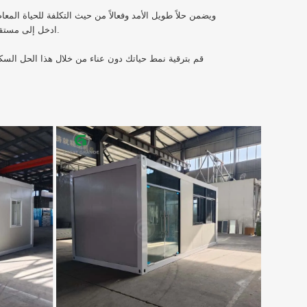
ادخل إلى مستقبل الإسكان من خلال بيت الحاوية المسطحة الخاص بنا، حيث تتلاقى الراحة والابتكار والأناقة بسلاسة.
قم بترقية نمط حياتك دون عناء من خلال هذا الحل السك