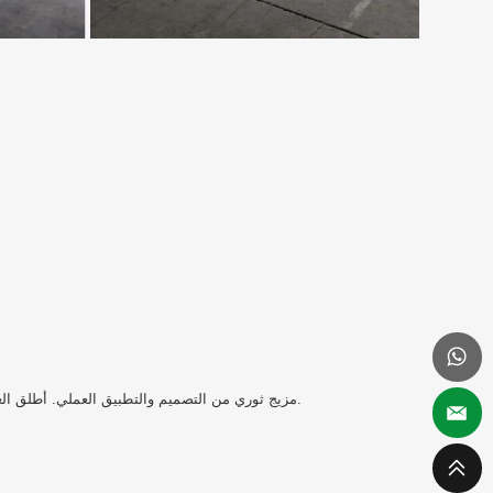
Triangle Container House، مزيج ثوري من التصميم والتطبيق العملي. أطلق العنان لعصر جديد من العيش مع هذا المسكن ذو الشكل الفريد الذي يجمع بين الجماليات والوظائف بسلاسة.