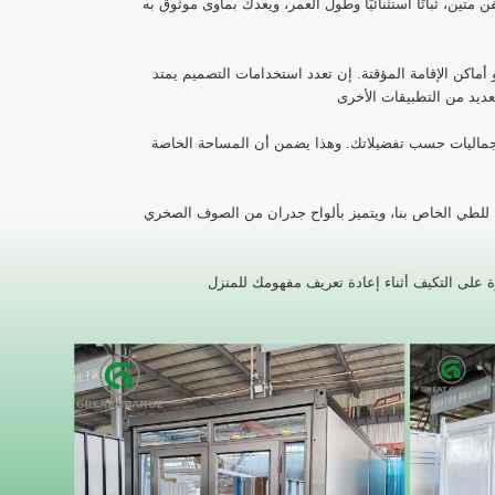
متين، ثباتًا استثنائيًا وطول العمر، ويعدك بمأوى موثوق به
أو أماكن الإقامة المؤقتة. إن تعدد استخدامات التصميم يمتد
 الجماليات حسب تفضيلاتك. وهذا يضمن أن المساحة الخاصة
ان من الصوف الصخري/PVC المقاومة للحريق والتي تضمن السلامة والعزل. وهذا يضمن الراحة والحماية في أي مناخ، مما يجعله