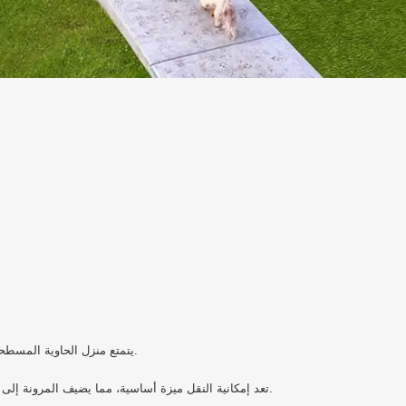
يتمتع منزل الحاوية المسطحة الخاص بنا، بميزة التجميع السريع، بتجربة إعداد خالٍ من المتاعب يوفر وقتًا ثمينًا، مما يوفر لك الراحة والكفاءة.
تعد إمكانية النقل ميزة أساسية، مما يضيف المرونة إلى نمط حياتك. سواء للعيش المؤقت أو الدائم، فإن سهولة النقل تجعل منزل الحاوية هذا خيارًا متعدد الاستخدامات لمواقف المعيشة الديناميكية.