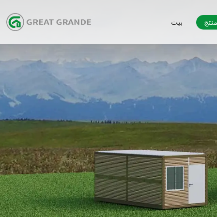
نتج
بيت