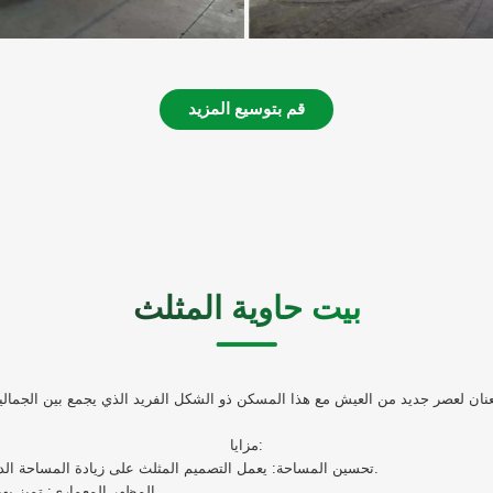
قم بتوسيع المزيد
بيت حاوية المثلث
مزايا:
تحسين المساحة: يعمل التصميم المثلث على زيادة المساحة الداخلية إلى أقصى حد، مما يخلق بيئة معيشية ديناميكية وفعالة.
المظهر المعماري: تميز بهيكل مميز وملفت للنظر يعيد تعريف جماليات السكن الحديث.