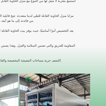
استمتع بتجربة لا مثيل لها من التنوع مع منزل الحاوية القاب
مزايا منزل الحاوية القابلة للطي لدينا متعددة. تتيح قابلية
من فائدته إلى ما هو أبعد من مجرد السكن، مما يجعله مثاليًا للمحلات التجارية المنبثقة والمساحات المكتبية والعديد من التطبيقات الأخرى.
يعد التخصيص أمرًا أساسيًا، حيث يوفر بيت الحاوية القاب
اكتشف حرية مساحات المعيشة المخصصة والقابلة للنقل من خلال منزل الحاوية القابل للطي. احتضن حقبة جديدة من الراحة والقدرة على التكيف أثناء إعادة تعريف مفهومك للمنزل.