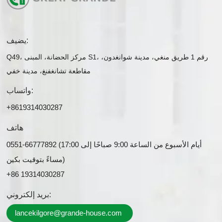
يضيف:
Q49، مركز الحضانة، المبنى S1، رقم 1 طريق منغي، مدينة شوانغدون،
مقاطعة تشانغفنغ، مدينة خفي
واتساب:
+8619314030287
هاتف
0551-66777892 (أيام الأسبوع من الساعة 9:00 صباحًا إلى 17:00
مساءً بتوقيت بكين)
+86 19314030287
بريد إلكتروني:
lancekilgore@grande-house.com