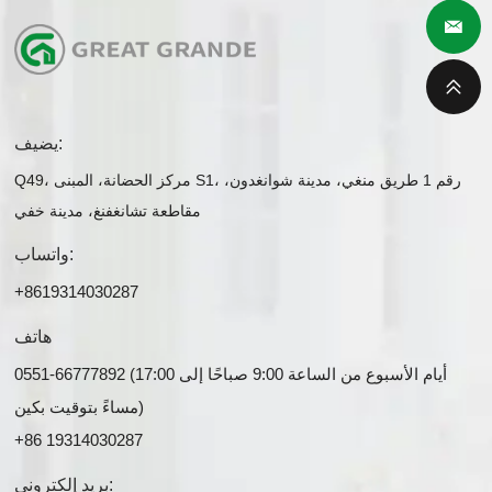
يضيف:
Q49، مركز الحضانة، المبنى S1، رقم 1 طريق منغي، مدينة شوانغدون،
مقاطعة تشانغفنغ، مدينة خفي
واتساب:
+8619314030287
هاتف
0551-66777892 (أيام الأسبوع من الساعة 9:00 صباحًا إلى 17:00
مساءً بتوقيت بكين)
+86 19314030287
بريد إلكتروني: