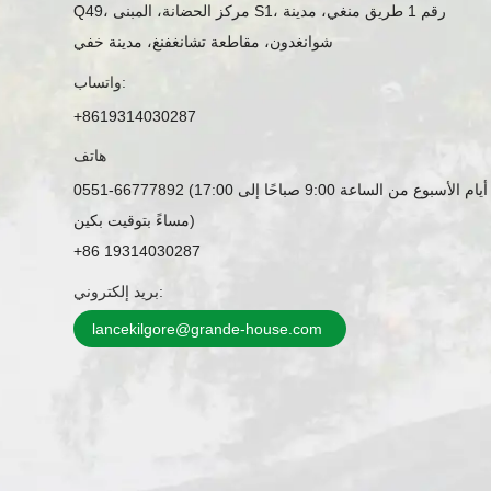
Q49، مركز الحضانة، المبنى S1، رقم 1 طريق منغي، مدينة
شوانغدون، مقاطعة تشانغفنغ، مدينة خفي
واتساب:
+8619314030287
هاتف
0551-66777892 (أيام الأسبوع من الساعة 9:00 صباحًا إلى 17:00
مساءً بتوقيت بكين)
+86 19314030287
بريد إلكتروني:
lancekilgore@grande-house.com