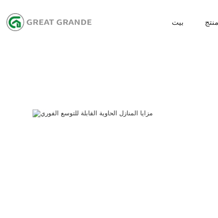
نتج
بيت