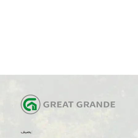
يضيف: