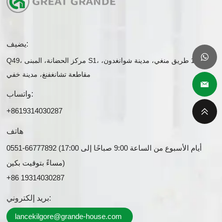
يضيف:
Q49، مركز الحضانة، المبنى S1، رقم 1 طريق منغي، مدينة شوانغدون،
مقاطعة تشانغفنغ، مدينة خفي
واتساب:
+8619314030287
هاتف
0551-66777892 (أيام الأسبوع من الساعة 9:00 صباحًا إلى 17:00
مساءً بتوقيت بكين)
+86 19314030287
بريد إلكتروني:
lancekilgore@grande-house.com