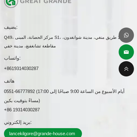
يضيف:
Q49، مركز الحضانة، المبنى S1، رقم 1 طريق منغي، مدينة شوانغدون،
مقاطعة تشانغفنغ، مدينة خفي
واتساب:
+8619314030287
هاتف
0551-66777892 (أيام الأسبوع من الساعة 9:00 صباحًا إلى 17:00
مساءً بتوقيت بكين)
+86 19314030287
بريد إلكتروني:
lancekilgore@grande-house.com