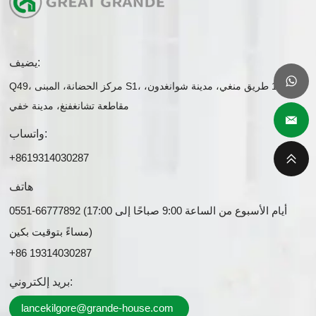
يضيف:
Q49، مركز الحضانة، المبنى S1، رقم 1 طريق منغي، مدينة شوانغدون،
مقاطعة تشانغفنغ، مدينة خفي
واتساب:
+8619314030287
هاتف
0551-66777892 (أيام الأسبوع من الساعة 9:00 صباحًا إلى 17:00
مساءً بتوقيت بكين)
+86 19314030287
بريد إلكتروني:
lancekilgore@grande-house.com